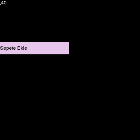
Fiyat
İndirimli Fiyat
,40
Sepete Ekle